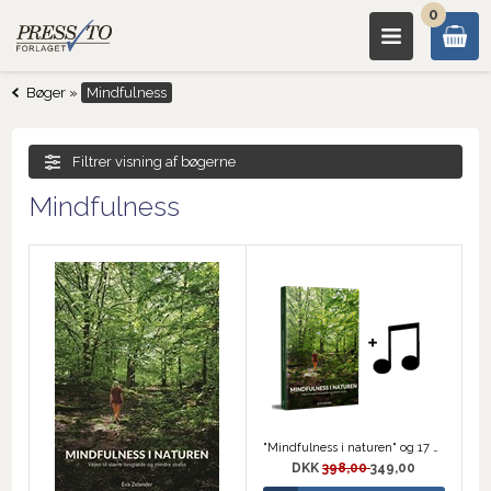
0
Bøger
»
Mindfulness
Filtrer visning af bøgerne
Mindfulness
"Mindfulness i naturen" og 17 guidede meditationer
DKK
398,00
349,00