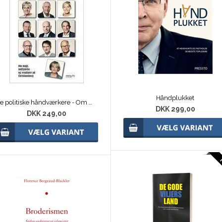
Håndplukket
De politiske håndværkere - Om magt, indflydelse og resultater på Christiansborg
DKK 299,00
DKK 249,00