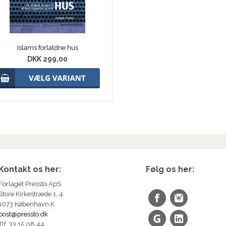
Islams forlaldne hus
DKK 299,00
Kontakt os her:
Følg os her:
Forlaget Pressto ApS
Store Kirkestræde 1, 4
1073 København K
post@pressto.dk
Tlf. 33 15 08 44