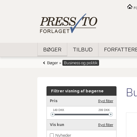
F
BØGER
TILBUD
FORFATTER
Bøger
»
Business og politik
Bu
Filtrer visning af bøgerne
Pris
Ryd filter
149
DKK
299
DKK
Vis kun
Ryd filter
Nyheder