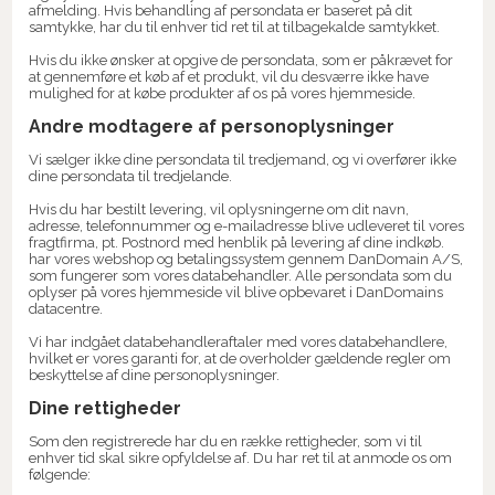
afmelding. Hvis behandling af persondata er baseret på dit
samtykke, har du til enhver tid ret til at tilbagekalde samtykket.
Hvis du ikke ønsker at opgive de persondata, som er påkrævet for
at gennemføre et køb af et produkt, vil du desværre ikke have
mulighed for at købe produkter af os på vores hjemmeside.
Andre modtagere af personoplysninger
Vi sælger ikke dine persondata til tredjemand, og vi overfører ikke
dine persondata til tredjelande.
Hvis du har bestilt levering, vil oplysningerne om dit navn,
adresse, telefonnummer og e-mailadresse blive udleveret til vores
fragtfirma, pt. Postnord med henblik på levering af dine indkøb.
har vores webshop og betalingssystem gennem DanDomain A/S,
som fungerer som vores databehandler. Alle persondata som du
oplyser på vores hjemmeside vil blive opbevaret i DanDomains
datacentre.
Vi har indgået databehandleraftaler med vores databehandlere,
hvilket er vores garanti for, at de overholder gældende regler om
beskyttelse af dine personoplysninger.
Dine rettigheder
Som den registrerede har du en række rettigheder, som vi til
enhver tid skal sikre opfyldelse af. Du har ret til at anmode os om
følgende: