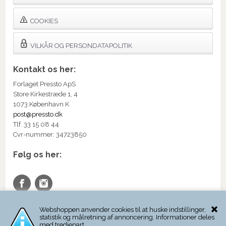
COOKIES
VILKÅR OG PERSONDATAPOLITIK
Kontakt os her:
Forlaget Pressto ApS
Store Kirkestræde 1, 4
1073 København K
post@pressto.dk
Tlf. 33 15 08 44
Cvr-nummer: 34723850
Følg os her:
Webshoppen anvender cookies til at huske indstillinger,
statistik og målretning af annoncering. Informationer deles
med tredjepart.