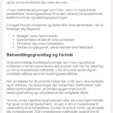
og for at kunne tilbyde dig vores services.
Vi kan indhente oplysninger som f.eks. navn, e-mailadresse,
postadresse, leveringsadresse (hvis den varierer fra postadresse),
telefonnummer og betalingsoplysninger.
Forlaget Pressto indsamler og behandler dine persondata, når du
foretager dig følgende:
Besøger vores hjemmeside
Gennemfører et køb af vores produkter
Tilmelder dig vores nyhedsbrev
Sender os spørgsmål, reklamationer eller feedback
Behandlingsgrundlag og formål
Dine almindelige kontaktoplysninger som navn og adresse
indhenter vi for at kunne levere det produkt, som du har købt hos
os. Din e-mailadresse indhenter vi for at kunne sende dig en
ordrebekræftelse samt en leveringsbekræftelse.
Når du betaler for dit produkt indsamler vi dit navn, dine kortdata
og IP-adresse. De oplysninger, der indsamles i forbindelse med
betalingstransaktionen, anvendes og gemmes kun til
betalingsafvikling og opfyldelse af den indgåede aftale.
Hvis du under registreringsprocessen eller på vores hjemmeside
har givet os dit samtykke hertil, bruger vi din e-mailadresse til
udsendelse af et nyhedsbrev. Du kan til enhver tid til- og afmelde
dig nyhedsbrevet. Alle nyhedsbreve indeholder også et link til