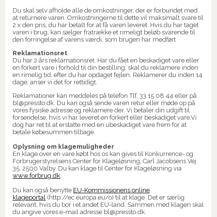
Du skal selv afholde alle de omkostninger, der er forbundet med
at returnere varen. Omkostningerne til dette vil maksimalt svare til
2 x den pris, du har betalt for at få varen leveret. Hvis du har taget
varen i brug, kan sælger fratrække et rimeligt beløb svarende til
den forringelse af varens værdi, som brugen har medført
Reklamationsret
Du har 2 års reklamationsret. Har du fået en beskadiget vare eller
en forkert vare i forhold til din bestilling, skal du reklamere inden
en rimelig tid, efter du har opdaget fejlen. Reklamerer du inden 14
dage, anser vi det for rettidigt.
Reklamationer kan meddeles på telefon Tlf. 33 15 08 44 eller på
bl@pressto.dk. Du kan også sende varen retur eller møde op på
vores fysiske adresse og reklamere der. Vi betaler din udgift til
forsendelse, hvis vi har leveret en forkert eller beskadiget vare.Vi
dog har ret til at erstatte med en ubeskadiget vare frem for at
betale købesummen tilbage.
Oplysning om klagemuligheder
En klage over en vare købt hos os kan gives til Konkurrence- og
Forbrugerstyrelsens Center for Klageløsning, Carl Jacobsens Vej
35, 2500 Valby. Du kan klage til Center for Klageløsning via
www.forbrug.dk
.
Du kan også benytte
EU-Kommissionens online
klageportal
(http://ec.europa.eu/o) til at klage. Det er særlig
relevant, hvis du bor i et andet EU-land. Sammen med klagen skal
du angive vores e-mail adresse bl@pressto.dk.