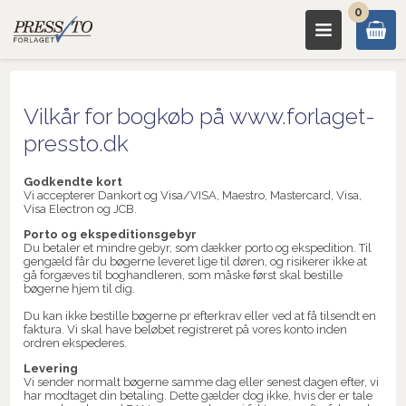
0
Vilkår for bogkøb på www.forlaget-
pressto.dk
Godkendte kort
Vi accepterer Dankort og Visa/VISA, Maestro, Mastercard, Visa,
Visa Electron og JCB.
Porto og ekspeditionsgebyr
Du betaler et mindre gebyr, som dækker porto og ekspedition. Til
gengæld får du bøgerne leveret lige til døren, og risikerer ikke at
gå forgæves til boghandleren, som måske først skal bestille
bøgerne hjem til dig.
Du kan ikke bestille bøgerne pr efterkrav eller ved at få tilsendt en
faktura. Vi skal have beløbet registreret på vores konto inden
ordren ekspederes.
Levering
Vi sender normalt bøgerne samme dag eller senest dagen efter, vi
har modtaget din betaling. Dette gælder dog ikke, hvis der er tale