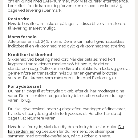
om en kunde med EAN-nummer, hvor vi fakturerer efterfølgende.
I enkelte tilfælde kan du dog forvente en ekspeditionstid på 2-5
dage ved levering i Danmark.
Restordre
Hvis de bestilte varer ikke er på lager, vil disse blive sat i restordre
til levering snarest muligt.
Moms forhold
Alle priser er incl. 25 % moms. Denne kan naturligvis fratrækkes
indkøbet til en virksomhed med gyldig virksomhedsregistrering.
Kreditkort sikkerhed
Sikkerhed ved betaling med kort: Når der betales med kort
krypteres transaktionen med en 128 bit nøgle, da det er
standarden idag. Dette kan medføre at det ikke kan lade sig gøre at
gennemføre en transaktion hvis du har en gammel browser
version. Der kræves som minimum: - Internet Explorer 5.01.
Fortrydelsesret
Du har 14 dage til at fortryde dit køb, efter du har modtaget dine
varer. Du mister ikke længere fortrydelsesretten selvom du tager
varen i brug.
Du skal give besked inden 14 dage efter leveringen af dine varer,
hvis du vil benytte dig af din fortrydelsesret. Herefter har du 14
dage til at returnere varen.
Hvis du vil fortryde, skal du udfylde en fortrydelsesformular.
Du
kan se den her
, og desuden får du fremsendt et eksemplar
sammen med ordrebekræftelsen, når du køber din vare.