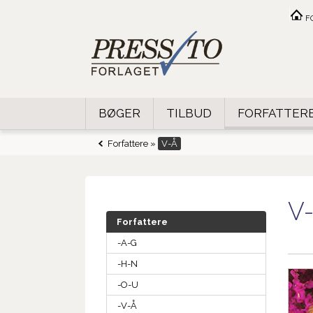
F
BØGER
TILBUD
FORFATTER
Forfattere
»
V-Å
V
Forfattere
-A-G
-H-N
-O-U
-V-Å