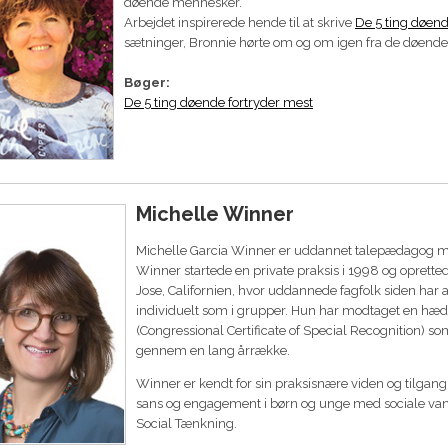
døende mennesker.
Arbejdet inspirerede hende til at skrive
De 5 ting døend
sætninger, Bronnie hørte om og om igen fra de døende
Bøger:
De 5 ting døende fortryder mest
Michelle Winner
Michelle Garcia Winner er uddannet talepædagog me
Winner startede en private praksis i 1998 og oprettede
Jose, Californien, hvor uddannede fagfolk siden har a
individuelt som i grupper. Hun har modtaget en hæ
(Congressional Certificate of Special Recognition) s
gennem en lang årrække.
Winner er kendt for sin praksisnære viden og tilgang
sans og engagement i børn og unge med sociale van
Social Tænkning.