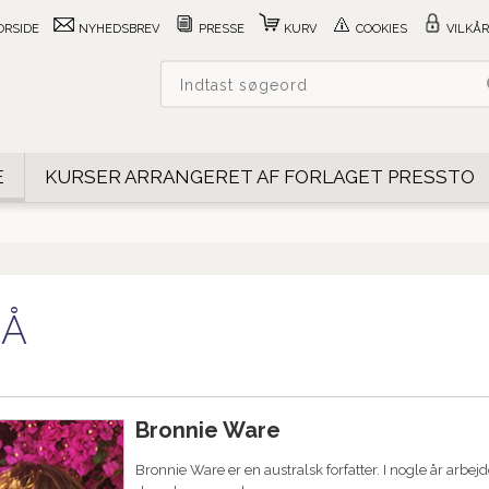
ORSIDE
NYHEDSBREV
PRESSE
KURV
COOKIES
VILKÅR
E
KURSER ARRANGERET AF FORLAGET PRESSTO
-Å
Bronnie Ware
Bronnie Ware er en australsk forfatter. I nogle år arb