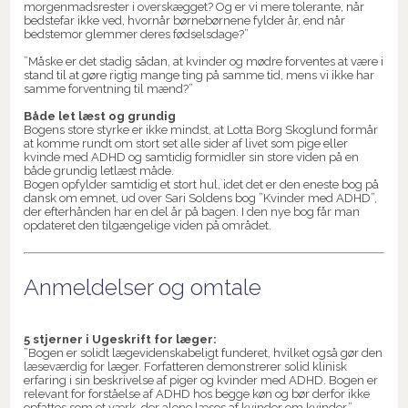
morgenmadsrester i overskægget? Og er vi mere tolerante, når
bedstefar ikke ved, hvornår børnebørnene fylder år, end når
bedstemor glemmer deres fødselsdage?”
”Måske er det stadig sådan, at kvinder og mødre forventes at være i
stand til at gøre rigtig mange ting på samme tid, mens vi ikke har
samme forventning til mænd?”
Både let læst og grundig
Bogens store styrke er ikke mindst, at Lotta Borg Skoglund formår
at komme rundt om stort set alle sider af livet som pige eller
kvinde med ADHD og samtidig formidler sin store viden på en
både grundig letlæst måde.
Bogen opfylder samtidig et stort hul, idet det er den eneste bog på
dansk om emnet, ud over Sari Soldens bog ”Kvinder med ADHD”,
der efterhånden har en del år på bagen. I den nye bog får man
opdateret den tilgængelige viden på området.
Anmeldelser og omtale
5 stjerner i Ugeskrift for læger:
”Bogen er solidt lægevidenskabeligt funderet, hvilket også gør den
læseværdig for læger. Forfatteren demonstrerer solid klinisk
erfaring i sin beskrivelse af piger og kvinder med ADHD. Bogen er
relevant for forståelse af ADHD hos begge køn og bør derfor ikke
opfattes som et værk, der alene læses af kvinder om kvinder.”