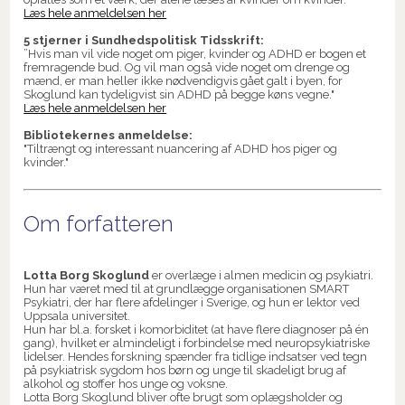
Læs hele anmeldelsen her
5 stjerner i Sundhedspolitisk Tidsskrift:
”Hvis man vil vide noget om piger, kvinder og ADHD er bogen et
fremragende bud. Og vil man også vide noget om drenge og
mænd, er man heller ikke nødvendigvis gået galt i byen, for
Skoglund kan tydeligvist sin ADHD på begge køns vegne."
Læs hele anmeldelsen her
Bibliotekernes anmeldelse:
"Tiltrængt og interessant nuancering af ADHD hos piger og
kvinder."
Om forfatteren
Lotta Borg Skoglund
er overlæge i almen medicin og psykiatri.
Hun har været med til at grundlægge organisationen SMART
Psykiatri, der har flere afdelinger i Sverige, og hun er lektor ved
Uppsala universitet.
Hun har bl.a. forsket i komorbiditet (at have flere diagnoser på én
gang), hvilket er almindeligt i forbindelse med neuropsykiatriske
lidelser. Hendes forskning spænder fra tidlige indsatser ved tegn
på psykiatrisk sygdom hos børn og unge til skadeligt brug af
alkohol og stoffer hos unge og voksne.
Lotta Borg Skoglund bliver ofte brugt som oplægsholder og