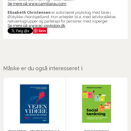
Se mere på www.camillarau.com
Elisabeth Christensen
er autoriseret psykolog med base i
Ølstykke i Nordsjælland. Hun arbejder bl.a. med selvforståelse,
netværksgrupper og parterapi for personer med Asperger.
Se mere på www.ec-psykolog.dk
Save
Måske er du også interesseret i: