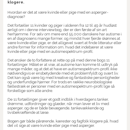
klogere.
Hvordan er det at være kvinde eller pige med en asperger-
diagnose?
Det fortæller 11 kvinder og piger i alderen fra 12 til 49 år hudløst
ærligt om i denne interviewbog, der er den første af sin art
herhjemme. For selv om mere end 55.000 danskere har autisme i
en af diagnosens mange former, og mindst hver fjerde skønnes at
være kvinde eller pige, er det alligevel svært at finde litteratur eller
andre former for information om, hvad det indebærer at være
kvinde eller pige med en autismespektrum-profil.
Det ønsker de to forfattere at rette op på med denne bogs 11
fortællinger. Målet er at vise, at autisme kan komme til udtryk på
mange måder, og at det at have en autismespektrum-profil ikke
nødvendigvis er ensbetydende med et problemfyldt og svært liv.
Det kan også være lig med kreative og fantastiske personligheder
og underfundige hjerner. For trods en række neurobiologiske
fællestræk er personer med en autismespektrum-profil lige så
forskellige som alle andre.
De 11 fortællinger giver et godt indblik i hverdagens tanker,
drømme, udfordringer og glæder, når man lever et liv med
asperger, og de er både bevægende, tankevækkende og
livsbekræftende at læse.
Bogen gør både pårørende, kærester og fagfolk klogere på, hvad
det vil sige at være kvinde eller pige med asperger.