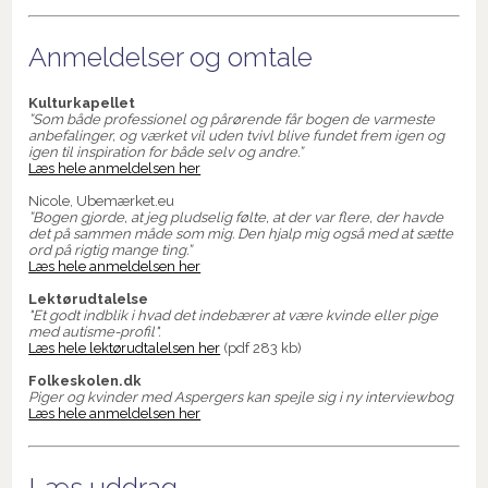
Anmeldelser og omtale
Kulturkapellet
”Som både professionel og pårørende får bogen de varmeste
anbefalinger, og værket vil uden tvivl blive fundet frem igen og
igen til inspiration for både selv og andre.”
Læs hele anmeldelsen her
Nicole, Ubemærket.eu
”Bogen gjorde, at jeg pludselig følte, at der var flere, der havde
det på sammen måde som mig. Den hjalp mig også med at sætte
ord på rigtig mange ting.”
Læs hele anmeldelsen her
Lektørudtalelse
"Et godt indblik i hvad det indebærer at være kvinde eller pige
med autisme-profil".
Læs hele lektørudtalelsen her
(pdf 283 kb)
Folkeskolen.dk
Piger og kvinder med Aspergers kan spejle sig i ny interviewbog
Læs hele anmeldelsen her
Læs uddrag