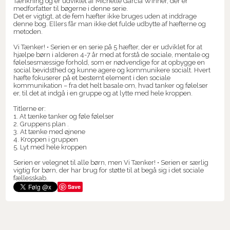
Tænkning og er udviklet af Michelle Garcia Winner, der er
medforfatter til bøgerne i denne serie.
Det er vigtigt, at de fem hæfter ikke bruges uden at inddrage
denne bog. Ellers får man ikke det fulde udbytte af hæfterne og
metoden.
Vi Tænker! • Serien er en serie på 5 hæfter, der er udviklet for at
hjælpe børn i alderen 4-7 år med at forstå de sociale, mentale og
følelsesmæssige forhold, som er nødvendige for at opbygge en
social bevidsthed og kunne agere og kommunikere socialt. Hvert
hæfte fokuserer på et bestemt element i den sociale
kommunikation – fra det helt basale om, hvad tanker og følelser
er, til det at indgå i en gruppe og at lytte med hele kroppen.
Titlerne er:
1. At tænke tanker og føle følelser
2. Gruppens plan .
3. At tænke med øjnene
4. Kroppen i gruppen
5. Lyt med hele kroppen
Serien er velegnet til alle børn, men Vi Tænker! • Serien er særlig
vigtig for børn, der har brug for støtte til at begå sig i det sociale
fællesskab.
Save