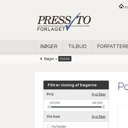
F
BØGER
TILBUD
FORFATTER
Bøger
»
Politik
Po
Filtrer visning af bøgerne
Pris
Ryd filter
149
DKK
249
DKK
Vis kun
Ryd filter
Nyheder