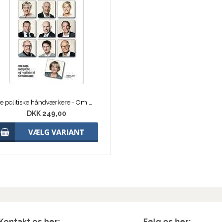
De politiske håndværkere - Om magt, indflydelse og resultater på Christiansborg
DKK 249,00
Kontakt os her:
Følg os her: