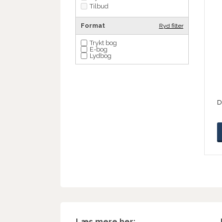
Tilbud
Format
Ryd filter
Trykt bog
E-bog
Lydbog
Læs mere her: