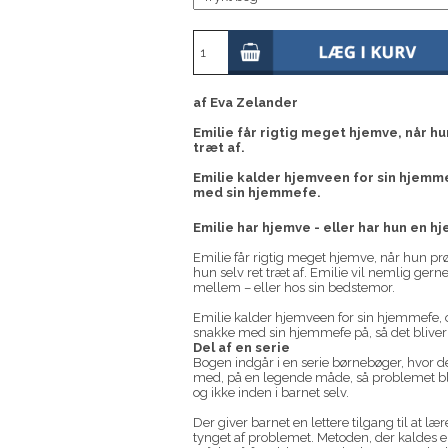
af Eva Zelander
Emilie får rigtig meget hjemve, når hu
træt af.
Emilie kalder hjemveen for sin hjemm
med sin hjemmefe.
Emilie har hjemve - eller har hun en 
Emilie får rigtig meget hjemve, når hun pr
hun selv ret træt af. Emilie vil nemlig ger
mellem – eller hos sin bedstemor.
Emilie kalder hjemveen for sin hjemmefe, og
snakke med sin hjemmefe på, så det bliver 
Del af en serie
Bogen indgår i en serie børnebøger, hvor d
med, på en legende måde, så problemet bliv
og ikke inden i barnet selv.
Der giver barnet en lettere tilgang til at l
tynget af problemet. Metoden, der kaldes ek