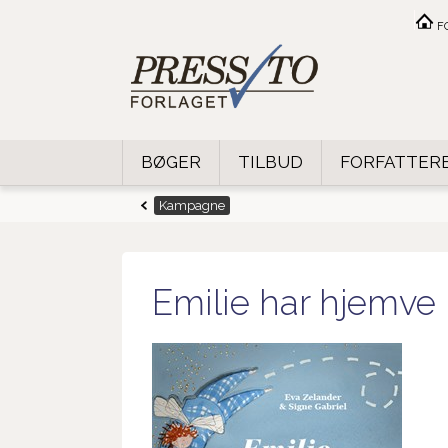
F
BØGER
TILBUD
FORFATTER
Kampagne
Emilie har hjemve