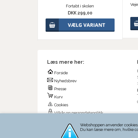
Fortabt i skolen
DKK 299,00
Læs mere her:
Forside
Nyhedsbrev
Presse
Kurv
Cookies
Vilkår og persondatapolitik
Webshoppen anvender cookies til
Du kan læse mere om, hvilke c