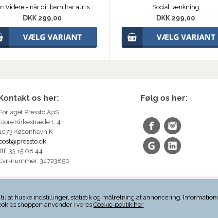
Vejen Videre - når dit barn har autisme
Social tænkning
DKK 299,00
DKK 299,00
Kontakt os her:
Følg os her:
Forlaget Pressto ApS
Store Kirkestræde 1, 4
1073 København K
post@pressto.dk
Tlf. 33 15 08 44
Cvr-nummer: 34723850
 at huske indstillinger, statistik og målretning af annoncering. Information
ookies shoppen anvender i vores
Cookie-politik her