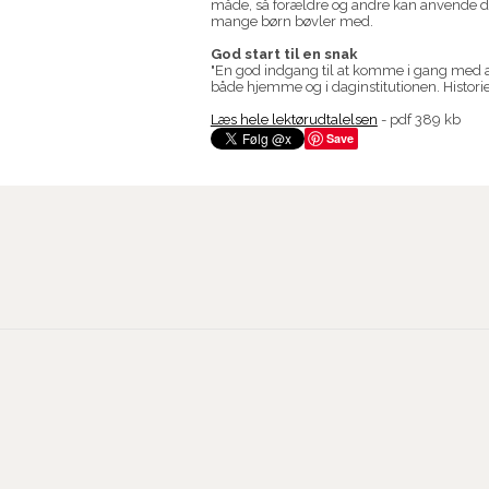
måde, så forældre og andre kan anvende d
mange børn bøvler med.
God start til en snak
"En god indgang til at komme i gang med
både hjemme og i daginstitutionen. Histori
Læs hele lektørudtalelsen
- pdf 389 kb
Save