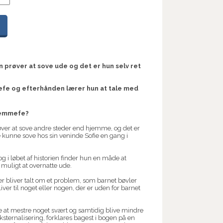
n prøver at sove ude og det er hun selv ret
efe og efterhånden lærer hun at tale med
hjemmefe?
øver at sove andre steder end hjemme, og det er
ne kunne sove hos sin veninde Sofie en gang i
 i løbet af historien finder hun en måde at
muligt at overnatte ude.
er bliver talt om et problem, som barnet bøvler
er til noget eller nogen, der er uden for barnet
ære at mestre noget svært og samtidig blive mindre
sternalisering, forklares bagest i bogen på en