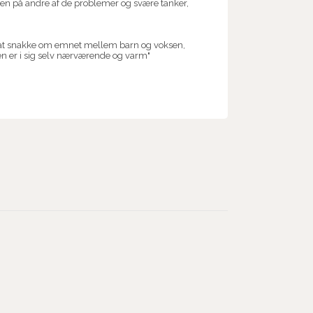
en på andre af de problemer og svære tanker,
 at snakke om emnet mellem barn og voksen,
en er i sig selv nærværende og varm"