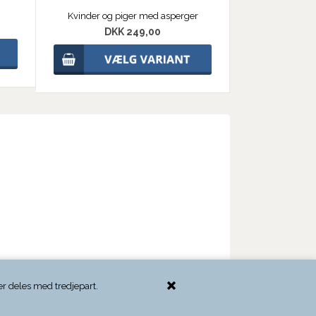
Kvinder og piger med asperger
DKK 249,00
er deles med tredjepart.
Tema fra Bewise