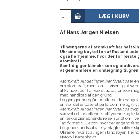
Af Hans Jørgen Nielsen
Tilhængerne af atomkraft har haft vind
Ukraine og boykotten af Rusland udlø
også herhjemme, hvor der for første ga
atomkraft.
Samtidig gør klimakrisen og biodive
at gennemføre en omlægning til grøn 
Atomkraft. Alt det ingen har fortalt os
er e
om atomkraft, men som tit viser sig at være
at kvinder, der har været udsat for selv mege
med handicap af den grund.
I bogen gennemgår forfatteren de mange arg
en stor del er baseret på fordomme og myte
Atomkraft. Alt det ingen har fortalt os
bygge
skrevet i et fortællende, letflydende og l
en række øjenåbnende rejser rundt om i ve
Tag fx med til Gabon, hvor der engang fandte
bølgende landskab af nyanlagte bakker skj
Ukraine, hvor strålingen i landsbyen Tjer
Nytorv i København.