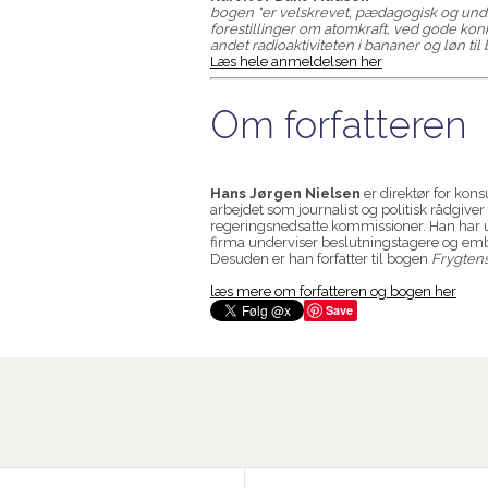
bogen "er velskrevet, pædagogisk og under
forestillinger om atomkraft, ved gode ko
andet radioaktiviteten i bananer og løn til
Læs hele anmeldelsen her
Om forfatteren
Hans Jørgen Nielsen
er direktør for kon
arbejdet som journalist og politisk rådgiver
regeringsnedsatte kommissioner. Han har ud
firma underviser beslutningstagere og e
Desuden er han forfatter til bogen
Frygtens
læs mere om forfatteren og bogen her
Save