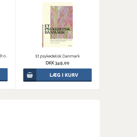
Atomkraft - alt det ingen har fortalt os - e-bog
Et psykedelisk Danmark
DKK 349,00