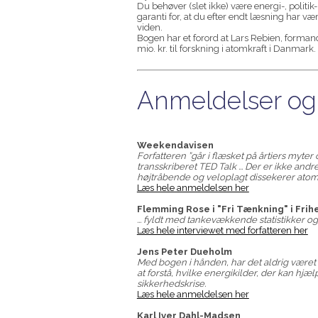
Du behøver (slet ikke) være energi-, politik
garanti for, at du efter endt læsning har v
viden.
Bogen har et forord at Lars Rebien, forman
mio. kr. til forskning i atomkraft i Danmark.
Anmeldelser og
Weekendavisen
Forfatteren ”går i flæsket på årtiers myter
transskriberet TED Talk ... Der er ikke an
højtråbende og veloplagt dissekerer atomk
Læs hele anmeldelsen her
Flemming Rose i "Fri Tænkning" i Fri
... fyldt med tankevækkende statistikker og 
Læs hele interviewet med forfatteren her
Jens Peter Dueholm
Med bogen i hånden, har det aldrig været 
at forstå, hvilke energikilder, der kan hjæl
sikkerhedskrise.
Læs hele anmeldelsen her
Karl Iver Dahl-Madsen