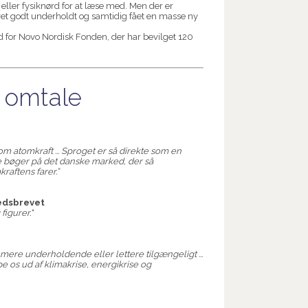
- eller fysiknørd for at læse med. Men der er
æret godt underholdt og samtidig fået en masse ny
d for Novo Nordisk Fonden, der har bevilget 120
 omtale
 om atomkraft ... Sproget er så direkte som en
dre bøger på det danske marked, der så
raftens farer.”
hedsbrevet
figurer."
mere underholdende eller lettere tilgængeligt ...
pe os ud af klimakrise, energikrise og