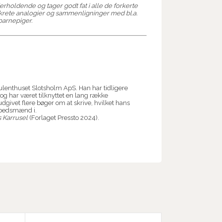
holdende og tager godt fat i alle de forkerte
nkrete analogier og sammenligninger med bl.a.
 barnepiger.
sulenthuset Slotsholm ApS. Han har tidligere
 og har været tilknyttet en lang række
givet flere bøger om at skrive, hvilket hans
mbedsmænd i.
 Karrusel
(Forlaget Pressto 2024).