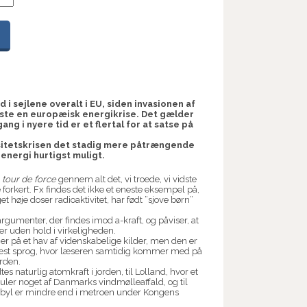
 i sejlene overalt i EU, siden invasionen af
ste en europæisk energikrise. Det gælder
ng i nyere tid er et flertal for at satse på
rsitetskrisen det stadig mere påtrængende
energi hurtigst muligt.
n
tour de force
gennem alt det, vi troede, vi vidste
 forkert. Fx findes det ikke et eneste eksempel på,
t høje doser radioaktivitet, har født ”sjove børn”
umenter, der findes imod a-kraft, og påviser, at
r uden hold i virkeligheden.
r på et hav af videnskabelige kilder, men den er
etlæst sprog, hvor læseren samtidig kommer med på
rden.
s naturlig atomkraft i jorden, til Lolland, hvor et
uler noget af Danmarks vindmølleaffald, og til
nobyl er mindre end i metroen under Kongens