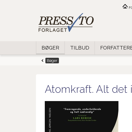
F
BØGER
TILBUD
FORFATTER
Bøger
Atomkraft. Alt det 