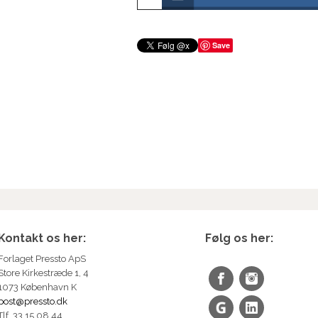
Save
Kontakt os her:
Følg os her:
Forlaget Pressto ApS
Store Kirkestræde 1, 4
1073 København K
post@pressto.dk
Tlf. 33 15 08 44