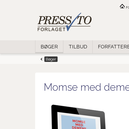
F
BØGER
TILBUD
FORFATTER
Bøger
Momse med deme