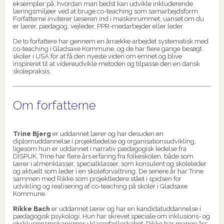
eksempler på, hvordan man bedst kan udvikle inkluderende
læringsmiljøer ved at bruge co-teaching som samarbejdsform.
Forfatterne inviterer læseren ind i maskinrummet, uanset om du
er lærer, pædagog, vejleder, PPR-medarbejder eller leder.
De to forfattere har gennem en årrække arbejdet systematisk med
co-teaching i Gladsaxe Kommune, og de har flere gange besøgt
skoler i USA for at få den nyeste viden om emnet og blive
inspireret til at videreudvikle metoden og tilpasse den en dansk
skolepraksis.
Om forfatterne
Trine Bjerg
er uddannet lærer og har desuden en
diplomuddannelse i projektledelse og organisationsudvikling,
ligesom hun er uddannet i narrativ pædagogisk ledelse fra
DISPUK. Trine har flere års erfaring fra folkeskolen, både som
lærer i almenklasser, specialklasser, som konsulent og skoleleder
og aktuelt som leder i en skoleforvaltning. De senere år har Trine
sammen med Rikke som projektledere stået i spidsen for
udvikling og realisering af co-teaching på skoler i Gladsaxe
Kommune.
Rikke Bach
er uddannet lærer og har en kandidatuddannelse i
pædagogisk psykologi. Hun har skrevet speciale om inklusions- og
eksklusionsmekanismer i klassefælleskabet. Rikke har mange års